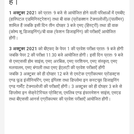
हैं।
1
अक्टूबर
202
1
को प्रातः
9
बजे से आयोजित होने वाली परिक्षाओं में एमबीए
(हास्पिटल एडमिनिस्ट्रेशन) तथा बी वाक (प्रोडक्शन टेक्नालोजी)/(पालीमर)
शामिल हैं जबकि इसी दिन तीन दोपहर
3
बजे एमए (हिस्ट्री) तथा डी वाक
(कोम्प शू डिजाइनिंग)/बी वाक (फेशन डिजाइनिंग) की परीक्षाऐं आयोजित
होंगी।
3
अक्टूबर
2021
को बीएफए के पेपर
1
की प्रवेश परीक्षा प्रातः
9
बजे होगी
जबकि पेपर
2
की परीक्षा
11.30
बजे आयोजित होगी। इसी दिन प्रातः
9
बजे
से एमएससी होम साइंस
,
एमए अरबिक
,
एमए परशियन
,
एमए संस्कृत
,
एमए
मलयालम
,
एमए बंगाली तथा एमए ईएलटी की प्रवेश परीक्षाऐं होंगी
जबकि
3
अक्टूबर को ही दोपहर
12
बजे से एमटेक एग्रीकल्चर प्रोडक्ट्स
एण्ड फूड इंजीनियरिंग
,
एमए इंग्लिश तथा डिप्लोमा इन कस्टयूम डिजाइनिंग
एण्ड गार्मेंट टेक्नालोजी की परीक्षाऐं होंगी।
3
अक्टूबर को ही दोपहर
3
बजे से
डिप्लोमा इन सेक्रेटेरियल प्रेक्टिस
,
एमलिब एण्ड इंफारमेशन साइंस
,
एमएड
तथा बीएससी आनर्स एग्रीकल्चर की प्रवेश परीक्षाऐं आयोजित होंगी।