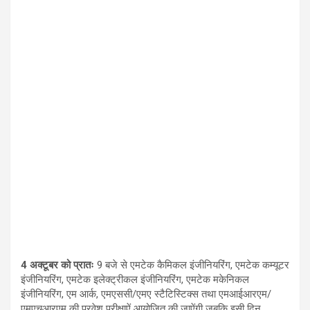
4
अक्टूबर को प्रातः
9
बजे से एमटेक कैमिकल इंजीनियरिंग
,
एमटेक कम्यूटर
इंजीनियरिंग
,
एमटेक इलेक्ट्रीकल इंजीनियरिंग
,
एमटेक मकेनिकल
इंजीनियरिंग
,
एम आर्क
,
एमएससी/एमए स्टैटिस्टिक्स तथा एमआईआरएम/
एमएचआरएम की प्रवेश परीक्षाऐं आयोजित की जाऐंगी जबकि इसी दिन