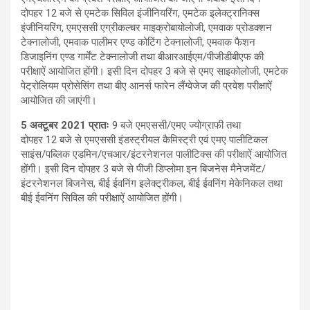
दोपहर
12
बजे से एमटेक सिविल इंजीनियरिंग
,
एमटेक इलेक्ट्रानिक्स
इंजीनियरिंग
,
एमएससी एग्रीकल्चर माइक्रोबायोलोजी
,
एमवाक प्रोडक्शन
टेक्नालोजी
,
एमवाक पालीमर एण्ड कोटिंग टेक्नालोजी
,
एमवाक फैशन
डिजाइनिंग एण्ड गार्मेंट टेक्नालोजी तथा बीआरआईएम/पीजीडीबीएफ की
परीक्षाऐं आयोजित होंगी। इसी दिन दोपहर
3
बजे से एमए साइकोलोजी
,
एमटेक
पेट्रोलियम प्रोसेसिंग तथा बीए आनर्स फारेन लैंग्वेजेज की प्रवेश परीक्षाऐं
आयोजित की जाएंगी।
5
अक्टूबर
2021
प्रातः
9
बजे एमएससी/एमए ज्योग्राफी तथा
दोपहर
12
बजे से एमएससी इंडस्ट्रीयल कैमिस्ट्री एवं एमए पालीटिकल
साइंस/पब्लिक एडमिन/एचआर/इंटरनेशनल पालीटिक्स की परीक्षाऐं आयोजित
होंगी। इसी दिन दोपहर
3
बजे से पीजी डिप्लोमा इन बिजनेस मैनेजमेंट/
इंटरनेशनल बिजनेस
,
बीई ईवनिंग इलेक्ट्रीकल
,
बीई ईवनिंग मेकेनिकल तथा
बीई ईवनिंग सिविल की परीक्षाऐं आयोजित होंगी।