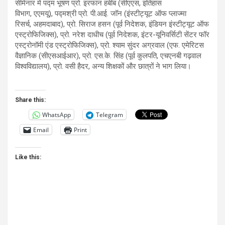
सेमिनार में पद्म भूषण प्रो. इरफान हबीब (सीएएस
,
इतिहास
विभाग
,
एएमयू)
,
पद्मश्री प्रो. पी.आई. जॉन (इंस्टीट्यूट ऑफ प्लाज्मा
रिसर्च
,
अहमदाबाद)
,
प्रो. सिराज हसन (पूर्व निदेशक
,
इंडियन इंस्टीट्यूट ऑफ
एस्ट्रोफिजिक्स)
,
प्रो. नरेश दाधीच (पूर्व निदेशक
,
इंटर-यूनिवर्सिटी सेंटर फॉर
एस्ट्रोनॉमी एंड एस्ट्रोफिजिक्स)
,
प्रो. श्याम सुंदर अग्रवाल (एफ. एमेरिटस
वैज्ञानिक (सीएसआईआर)
,
प्रो. एस.के. सिंह (पूर्व कुलपति
,
एचएनबी गढ़वाल
विश्वविद्यालय)
,
प्रो. वसी हैदर
,
अन्य शिक्षकों और छात्रों ने भाग लिया।
Share this:
WhatsApp
Telegram
Email
Print
Like this: