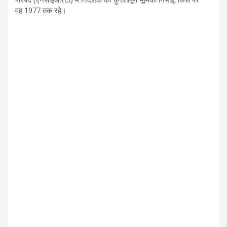
परिषद (एनसीईआरटी) में निदेशक की चुनौतीपूर्ण भूमिका निभाई
,
जिस पर
वह
1977
तक रहे।