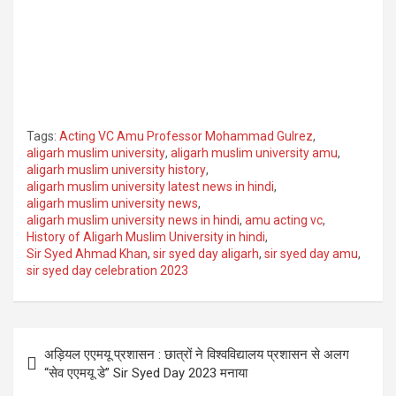
Tags:
Acting VC Amu Professor Mohammad Gulrez
,
aligarh muslim university
,
aligarh muslim university amu
,
aligarh muslim university history
,
aligarh muslim university latest news in hindi
,
aligarh muslim university news
,
aligarh muslim university news in hindi
,
amu acting vc
,
History of Aligarh Muslim University in hindi
,
Sir Syed Ahmad Khan
,
sir syed day aligarh
,
sir syed day amu
,
sir syed day celebration 2023
Post
अड़ियल एएमयू प्रशासन : छात्रों ने विश्वविद्यालय प्रशासन से अलग
navigation
“सेव एएमयू डे” Sir Syed Day 2023 मनाया