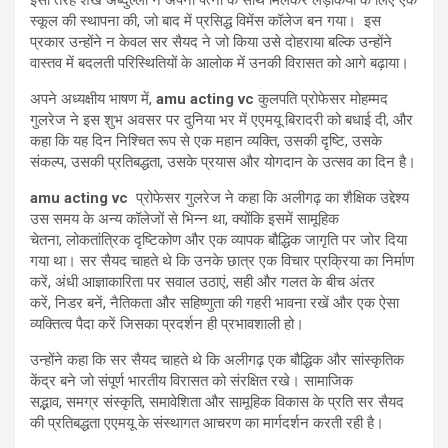
इसी तरह शेख अब्दुल्ला ने अपनी पत्नी के साथ मिलकर लड़कियों के लिए एक
स्कूल की स्थापना की
,
जो बाद में प्रसिद्ध विमेंस कॉलेज बन गया। इस
प्रकार उन्होंने न केवल सर सैयद ने जो किया उसे दोहराया बल्कि उन्होंने
वास्तव में बदलती परिस्थितियों के आलोक में उनकी विरासत को आगे बढ़ाया।
अपने अध्यक्षीय भाषण में
,
amu acting vc
कुलपति प्रोफेसर मोहम्मद
गुलरेज ने इस शुभ अवसर पर दुनिया भर में एएमयू बिरादरी को बधाई दी
,
और
कहा कि यह दिन निश्चित रूप से एक महान व्यक्ति
,
उसकी दृष्टि
,
उसके
संकल्प
,
उसकी प्रतिबद्धता
,
उसके प्रयास और योगदान के उत्सव का दिन है।
amu acting vc
प्रोफेसर गुलरेज ने कहा कि अलीगढ़ का शैक्षिक उद्देश्य
उस समय के अन्य कॉलेजों से भिन्न था
,
क्योंकि इसमें सामूहिक
चेतना
,
लोकतांत्रिक दृष्टिकोण और एक व्यापक बौद्धिक जागृति पर जोर दिया
गया था। सर सैयद चाहते थे कि उनके छात्र एक विचार प्रक्रिया का निर्माण
करें
,
अंधी आज्ञाकारिता पर सवाल उठाएं
,
सही और गलत के बीच अंतर
करें
,
निडर बनें
,
नैतिकता और सहिष्णुता की गहरी भावना रखें और एक ऐसा
व्यक्तित्व पैदा करें जिसका प्रदर्शन ही प्रभावशाली हो।
उन्होंने कहा कि सर सैयद चाहते थे कि अलीगढ़ एक बौद्धिक और सांस्कृतिक
केंद्र बने जो संपूर्ण भारतीय विरासत को संरक्षित रखे। सामाजिक
सद्भाव
,
समग्र संस्कृति
,
समावेशिता और सामूहिक विकास के प्रति सर सैयद
की प्रतिबद्धता एएमयू के संस्थागत आचरण का मार्गदर्शन करती रही है।