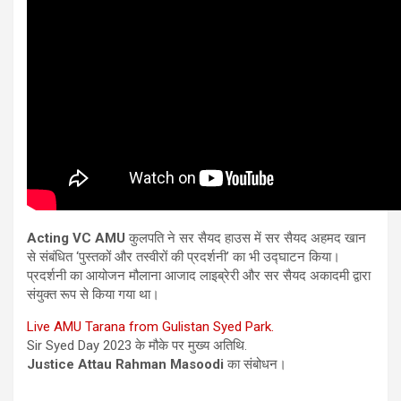
Acting VC AMU
कुलपति ने सर सैयद हाउस में सर सैयद अहमद खान
से संबंधित
‘
पुस्तकों और तस्वीरों की प्रदर्शनी
’
का भी उद्घाटन किया।
प्रदर्शनी का आयोजन मौलाना आजाद लाइब्रेरी और सर सैयद अकादमी द्वारा
संयुक्त रूप से किया गया था।
Live AMU Tarana from Gulistan Syed Park.
Sir Syed Day 2023 के मौके पर मुख्य अतिथि.
Justice Attau Rahman Masoodi
का संबोधन।