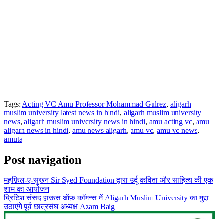
Tags:
Acting VC Amu Professor Mohammad Gulrez
,
aligarh
muslim university latest news in hindi
,
aligarh muslim university
news
,
aligarh muslim university news in hindi
,
amu acting vc
,
amu
aligarh news in hindi
,
amu news aligarh
,
amu vc
,
amu vc news
,
amuta
Post navigation
महफ़िल-ए-सुखन Sir Syed Foundation द्वारा उर्दू कविता और साहित्य की एक
शाम का आयोजन
ब्रिटिश संसद हाऊस ऑफ़ कॉमन्स में Aligarh Muslim University का मुद्दा
उठाएंगे पूर्व छात्रसंघ अध्यक्ष Azam Baig