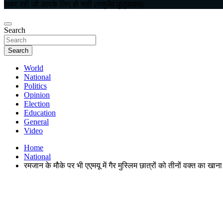
खबर वही जो आपके लिए हो सही (वसुधैव कुटुंबकम)
Search
Search
World
National
Politics
Opinion
Election
Education
General
Video
Home
National
रमजान के मौके पर भी एएमयू में गैर मुस्लिम छात्रों को तीनों वक्त का खान