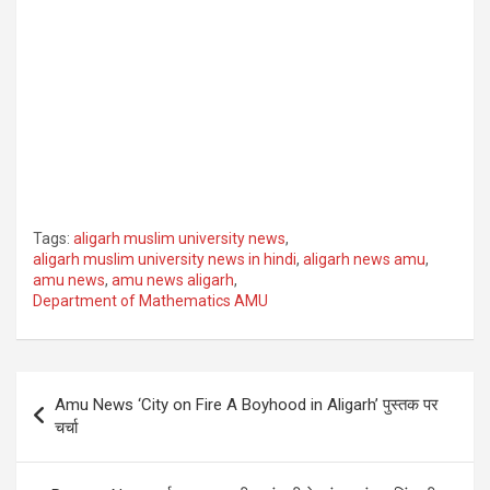
Tags:
aligarh muslim university news
,
aligarh muslim university news in hindi
,
aligarh news amu
,
amu news
,
amu news aligarh
,
Department of Mathematics AMU
Post
Amu News ‘City on Fire A Boyhood in Aligarh’ पुस्तक पर
navigation
चर्चा