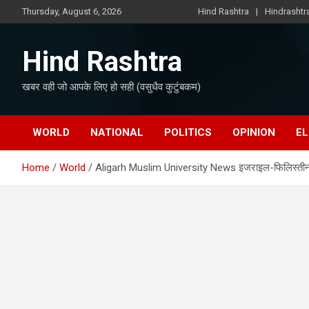
Skip
Thursday, August 6, 2026
Hind Rashtra
Hindrasht
to
content
Hind Rashtra
खबर वही जो आपके लिए हो सही (वसुधैव कुटुंबकम)
WORLD
NATIONAL
POLITICS
OPINION
EL
Home
World
Aligarh Muslim University News इजराइल-फिलिस्तीन सं