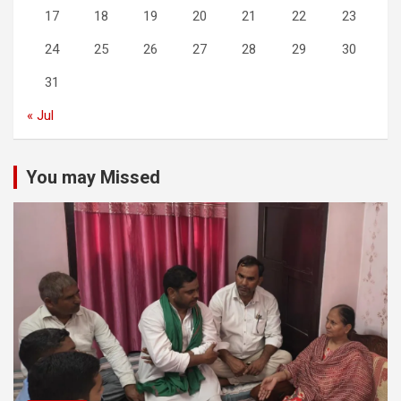
17
18
19
20
21
22
23
24
25
26
27
28
29
30
31
« Jul
You may Missed