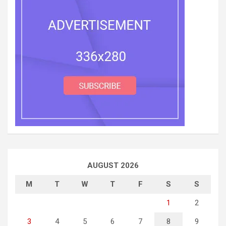
AUGUST 2026
M
T
W
T
F
S
S
1
2
3
4
5
6
7
8
9