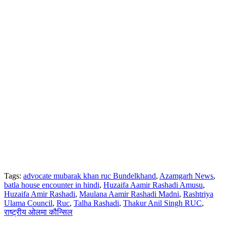
Tags:
advocate mubarak khan ruc Bundelkhand
,
Azamgarh News
,
batla house encounter in hindi
,
Huzaifa Aamir Rashadi Amusu
,
Huzaifa Amir Rashadi
,
Maulana Aamir Rashadi Madni
,
Rashtriya
Ulama Council
,
Ruc
,
Talha Rashadi
,
Thakur Anil Singh RUC
,
राष्ट्रीय ओलमा कौन्सिल