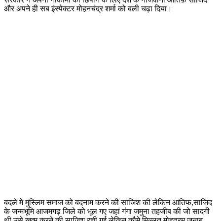
और अपने ही सब इंस्पेक्टर मोहनचंद्र शर्मा को बली चढ़ा दिया।
बदले मे मुस्लिम समाज को बदनाम करने की साजिश की लेकिन आतिफ,साजिद
के जन्मभूमि आजमगढ़ जिले को भूल गए जहां गंगा जमुना तहजीब की जो सादगी
थी उसे ख़त्म करने की साजिश रची गई लेकिन कौमे मिल्लत मोहतरम जनाब