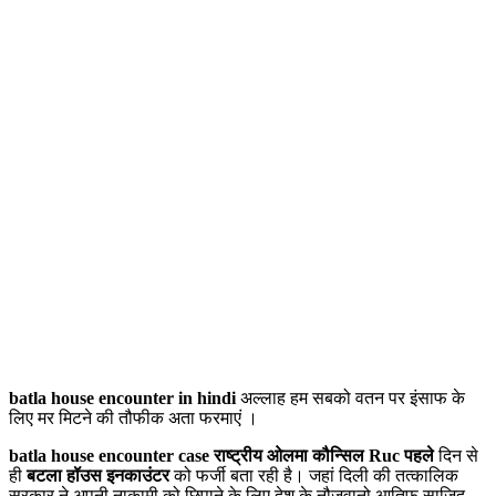
batla house encounter in hindi
अल्लाह हम सबको वतन पर इंसाफ के
लिए मर मिटने की तौफीक अता फरमाएं ।
batla house encounter case राष्ट्रीय ओलमा कौन्सिल Ruc पहले
दिन से
ही
बटला हॉउस इनकाउंटर
को फर्जी बता रही है। जहां दिली की तत्कालिक
सरकार ने अपनी नाकामी को छिपाने के लिए देश के नौजवानो आतिफ़ साजिद