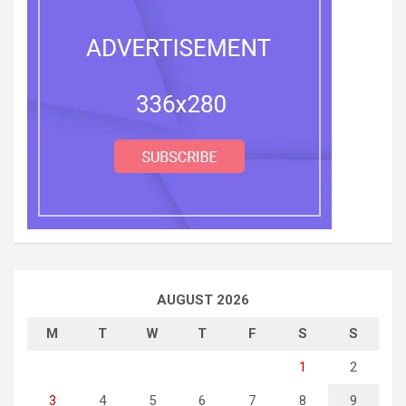
AUGUST 2026
M
T
W
T
F
S
S
1
2
3
4
5
6
7
8
9