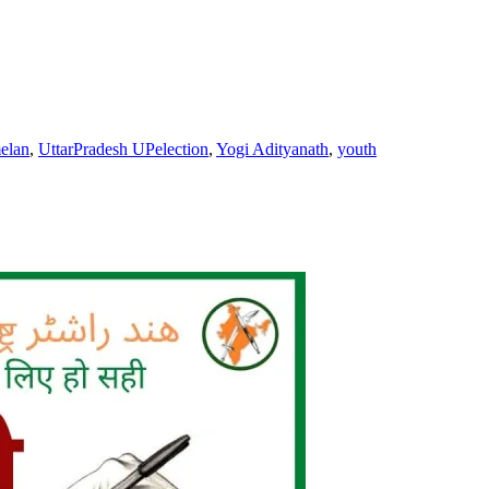
elan
,
UttarPradesh UPelection
,
Yogi Adityanath
,
youth