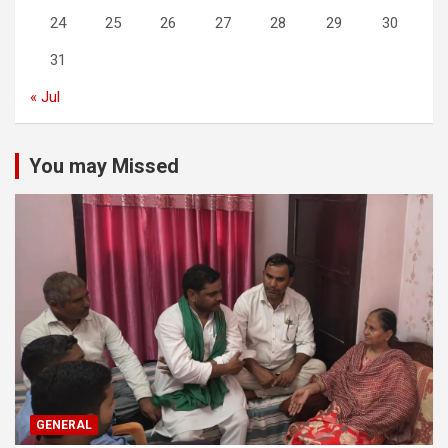
24
25
26
27
28
29
30
31
« Jul
You may Missed
GENERAL