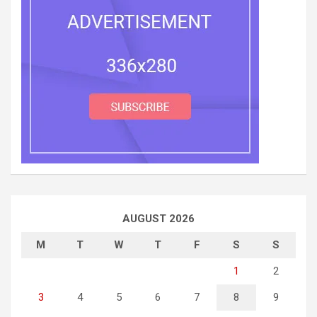
AUGUST 2026
M
T
W
T
F
S
S
1
2
3
4
5
6
7
8
9