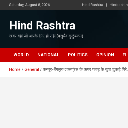
Skip
Saturday, August 8, 2026
Hind Rashtra
Hindrasht
to
content
Hind Rashtra
खबर वही जो आपके लिए हो सही (वसुधैव कुटुंबकम)
WORLD
NATIONAL
POLITICS
OPINION
EL
Home
General
कन्नूर-बेंगलुरु एक्सप्रेस के ऊपर पहाड़ के कुछ टुकड़े गिरे