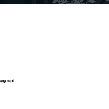
महमूद मदनी