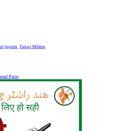
el jayanti
,
Tanwi Mishra
ammad Paras