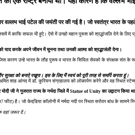
को एक राष्ट्र बनाया था। यही कारण है कि वल्लभ भाई 
वल्‍लभ भाई पटेल की जयंती पर की गई है। जो स्‍वतंत्र भारत के पहले 
ें में काफि सफल भी हुऐ। ऐसे में उनहो महान पुरूश को श्रद्धांजलि देने के लिए प्रति
को याद करके अपने जीवन में चुनना तथा उनकी आत्‍मा को श्रद्धाजंली देना।
ै। जिस कारण उन्‍हे भारत के लौह पुरूष व भारत के सिविल सेवको के संरक्षक संत के
र सुरक्षा को बनाऐ रखूगा। इस के लिए मैं स्‍वयं को पूरी तरह से समर्पि करता हूं।
ो अमित शाह आंनद में डॉ. कुरियन संग्रहालय को लोकार्पण करेगे और वह स्थित स्‍टेच्
 मोदी जी ने गुजरात राज्‍य के नर्भदा जिले में Statue of Unity का उद्वाटन किया 
) है। जो केवडि़या कॉलोनी में नर्मदा नदी पर स्थित सरोवर बांध के सामने स्
वहां जरूर दें।