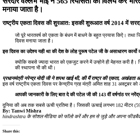
सरदार वल्लभ भाई ने 565 रियासतों का विलय कर भारत 
मनाया जाता है।
राष्ट्रीय एकता दिवस की शुरआत: इसकी शुरूआत वर्ष 2014 में सरदार 
जो पूरे भारतवर्ष को एकता के बंधन में बाधने के बहुत प्रयास किऐ। तथा जिसम
दिवस मनाया जाता है।
इस दिवस का उदेश्‍य यही था की देश के लोह पुरूष पटेल जी के असाधारण कार्यो 
क्‍योकि सबसे ज्‍यादा भारत को एकजुट करने में उन्‍होने ही मेहनत करी ह
की स्‍थापना भी की थी।
प्रधानमंत्री नरेन्द्र मोदी जी ने शपथ खाई थी, की मैं राष्‍ट्र की एकता, अखंडता औ
इस वर्ष राष्‍ट्रीय एकता दिवस पर केन्‍द्रीय ग्रह मंत्री अमित शाह 31 अक्‍टूबर क
आपकी जानकारी के लिए बात दे की पटेल जी की 143 वीं वर्षगांठ पर नरेंद्र
दुनिया की अब तक सबसे ऊची प्रतिमा है। जिसकी ऊचाई लगभग 182 मीटर (597 फीट
By: Tanwi Mishra
hindrashtra के सोशल मीडिया को फॉलो करें और हम से जुड़े और अपना फीडबैक 
Share this: