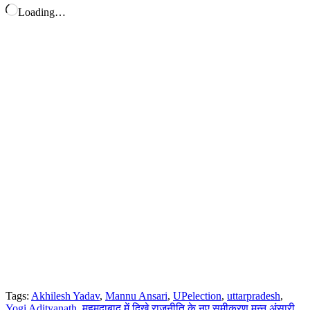
Loading…
Tags:
Akhilesh Yadav
,
Mannu Ansari
,
UPelection
,
uttarpradesh
,
Yogi Adityanath
,
महमूदाबाद में दिखे राजनीति के नए समीकरण मन्नू अंसारी