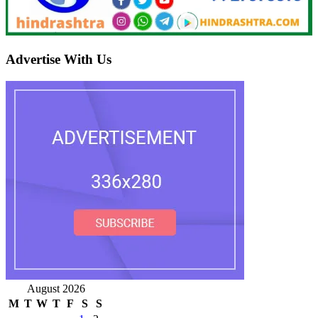
Advertise With Us
August 2026
M
T
W
T
F
S
S