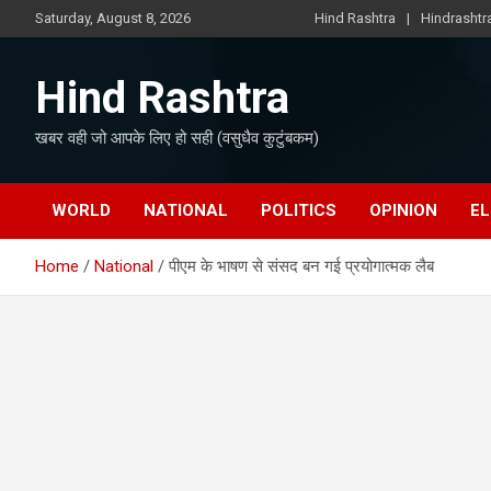
Skip
Saturday, August 8, 2026
Hind Rashtra
Hindrasht
to
content
Hind Rashtra
खबर वही जो आपके लिए हो सही (वसुधैव कुटुंबकम)
WORLD
NATIONAL
POLITICS
OPINION
EL
Home
National
पीएम के भाषण से संसद बन गई प्रयोगात्मक लैब