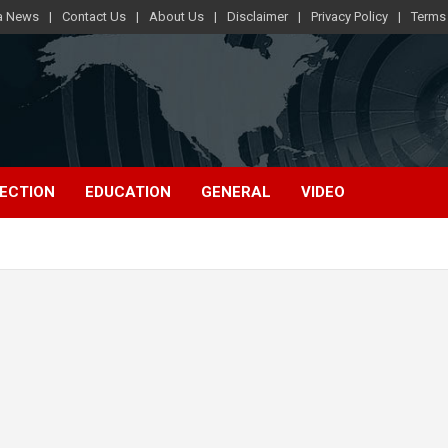
ra News
Contact Us
About Us
Disclaimer
Privacy Policy
Terms
ECTION
EDUCATION
GENERAL
VIDEO