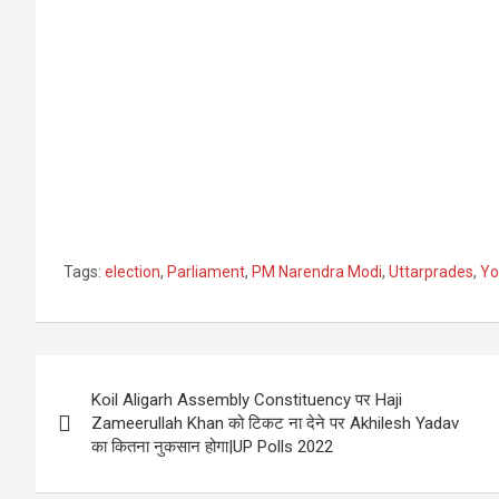
Tags:
election
,
Parliament
,
PM Narendra Modi
,
Uttarprades
,
Yo
Post
Koil Aligarh Assembly Constituency पर Haji
navigation
Zameerullah Khan को टिकट ना देने पर Akhilesh Yadav
का कितना नुकसान होगा|UP Polls 2022