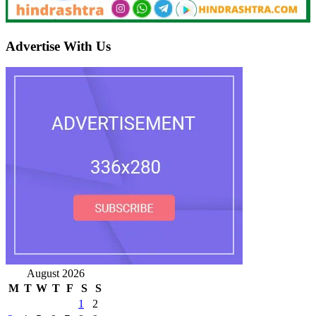
Advertise With Us
August 2026
M
T
W
T
F
S
S
1
2