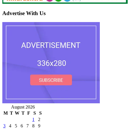
Advertise With Us
August 2026
M
T
W
T
F
S
S
1
2
3
4
5
6
7
8
9