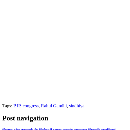
Tags:
BJP
,
congress
,
Rahul Gandhi
,
sindhiya
Post navigation