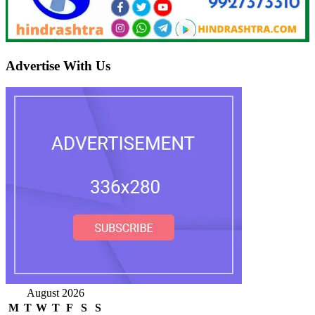
Advertise With Us
August 2026
M
T
W
T
F
S
S