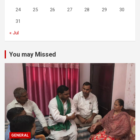
24
25
26
27
28
29
30
31
« Jul
You may Missed
GENERAL