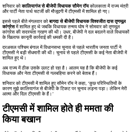
शन‍िवार को
कालियागंज से बीजेपी विधायक सौमेन रॉय
कोलकाता में राज्य मंत्री
और पार्टी नेता पार्थ चटर्जी की मौजूदगी में टीएमसी में शामिल हो गए।
इससे पहले बीते मंगलवार को
बागदा से बीजेपी विधायक विश्वजीत दास तृणमूल
कांग्रेस
में शामिल हुए थे जबकि विधायक तन्मय घोष ने सोमवार को तृणमूल
कांग्रेस की सदस्‍यता ग्रहण की थी। उधर, बीजेपी ने दल बदलने वाले विधायकों
के खिलाफ कानूनी कार्रवाई की धमकी दी है।
दरअसल पश्चिम बंगाल में व‍िधानसभा चुनाव से पहले भारतीय जनता पार्टी ने
टीएमसी ने बड़ी सेंधमारी की थी। चुनाव से पहले टीएमसी के कई नेता बीजेपी में
शाम‍िल हुए थे।
अब राज्‍य में ठीक उसके उलट हो रहा है। आलम यह है क‍ि बीजेपी के कई
व‍िधायक और नेता टीएमसी से गलबह‍िया करने को बेताब हैं।
शन‍िवार को टीएमसी में शामिल हुए सौमेन रॉय ने कहा, ‘कुछ परिस्थितियों के
कारण मुझे कालियागंज से बीजेपी के टिकट पर चुनाव लड़ना पड़ा। लेकिन मेरी
आत्मा और दिल टीएमसी के हैं।’
टीएमसी में शाम‍िल होते ही ममता की
क‍िया बखान