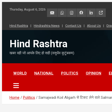
S
k
Thursday, August 6, 2026
i
p
t
Hind Rashtra
Hindrashtra News
Contact Us
About Us
Dis
o
c
Hind Rashtra
o
n
t
खबर वही जो आपके लिए हो सही (वसुधैव कुटुंबकम)
e
n
t
WORLD
NATIONAL
POLITICS
OPINION
E
Home
Politics
Samajwadi Koil Aligarh से टिकट लेने वाले Salma