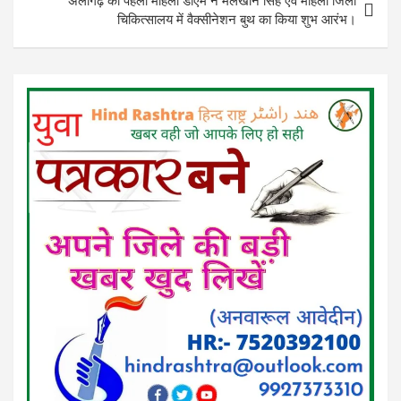
अलीगढ़ की पहली महिला डीएम ने मलखान सिंह एवं महिला जिला
चिकित्सालय में वैक्सीनेशन बुथ का किया शुभ आरंभ।