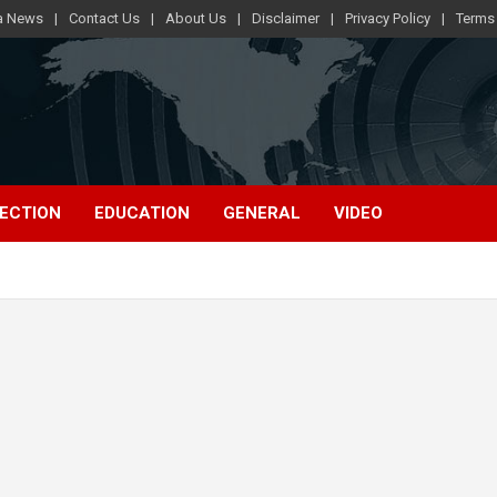
ra News
Contact Us
About Us
Disclaimer
Privacy Policy
Terms
ECTION
EDUCATION
GENERAL
VIDEO