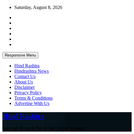
Skip
Saturday, August 8, 2026
to
content
Responsive Menu
Hind Rashtra
Hindrashtra News
Contact Us
About Us
Disclaimer
Privacy Policy
Terms & Conditions
Advertise With Us
Hind Rashtra
खबर वही जो आपके लिए हो सही (वसुधैव कुटुंबकम)