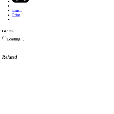
Email
Print
Like this:
Loading…
Related