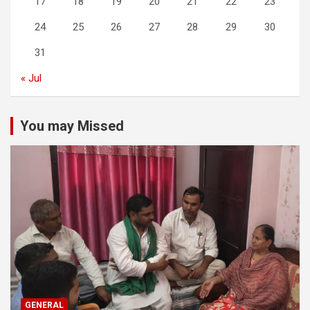
17
18
19
20
21
22
23
24
25
26
27
28
29
30
31
« Jul
You may Missed
GENERAL