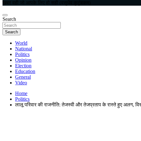
खबर वही जो आपके लिए हो सही (वसुधैव कुटुंबकम)
Search
Search
World
National
Politics
Opinion
Election
Education
General
Video
Home
Politics
लालू परिवार की राजनीति: तेजस्वी और तेजप्रताप के रास्ते हुए अलग, व