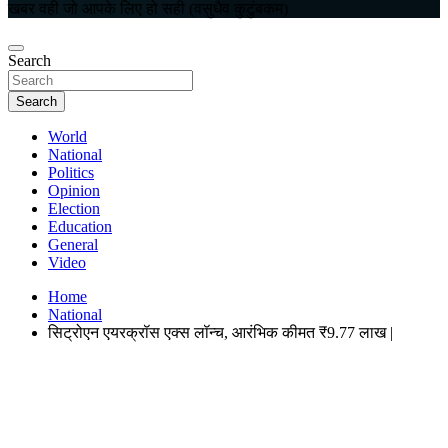
खबर वही जो आपके लिए हो सही (वसुधैव कुटुंबकम)
Search
Search
World
National
Politics
Opinion
Election
Education
General
Video
Home
National
सिट्रोएन एयरक्रॉस एक्स लॉन्च, आरंभिक कीमत ₹9.77 लाख |