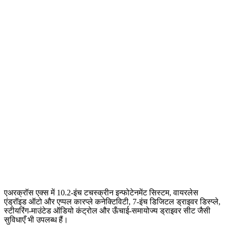
एअरक्रॉस एक्स में 10.2-इंच टचस्क्रीन इन्फोटेनमेंट सिस्टम, वायरलेस
एंड्रॉइड ऑटो और एप्पल कारप्ले कनेक्टिविटी, 7-इंच डिजिटल ड्राइवर डिस्प्ले,
स्टीयरिंग-माउंटेड ऑडियो कंट्रोल और ऊँचाई-समायोज्य ड्राइवर सीट जैसी
सुविधाएँ भी उपलब्ध हैं।