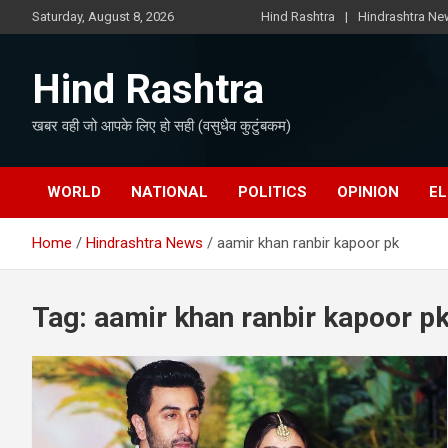
Skip
Saturday, August 8, 2026
Hind Rashtra
Hindrashtra N
to
content
Hind Rashtra
खबर वही जो आपके लिए हो सही (वसुधैव कुटुंबकम)
WORLD
NATIONAL
POLITICS
OPINION
EL
Home
Hindrashtra News
aamir khan ranbir kapoor pk
Tag:
aamir khan ranbir kapoor p