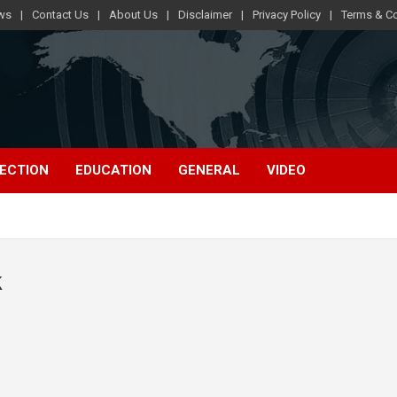
ews
Contact Us
About Us
Disclaimer
Privacy Policy
Terms & Co
ECTION
EDUCATION
GENERAL
VIDEO
k