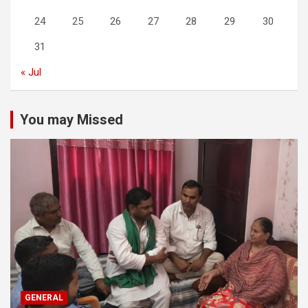
24
25
26
27
28
29
30
31
« Jul
You may Missed
GENERAL