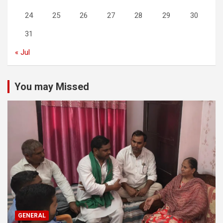
24
25
26
27
28
29
30
31
« Jul
You may Missed
GENERAL