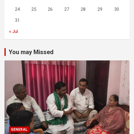
24
25
26
27
28
29
30
31
« Jul
You may Missed
GENERAL