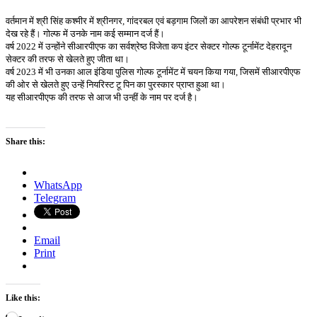
वर्तमान
में
श्री
सिंह
कश्मीर
में
श्रीनगर
,
गांदरबल
एवं
बड़गाम
जिलों
का
आपरेशन
संबंधी
प्रभार
भी
देख
रहे
हैं।
गोल्फ
में
उनके
नाम
कई
सम्मान
दर्ज
हैं।
वर्ष
2022
में
उन्होंने
सीआरपीएफ
का
सर्वश्रेष्ठ
विजेता
कप
इंटर
सेक्टर
गोल्फ
टूर्नामेंट
देहरादून
सेक्टर
की
तरफ
से
खेलते
हुए
जीता
था।
वर्ष
2023
में
भी
उनका
आल
इंडिया
पुलिस
गोल्फ
टूर्नामेंट
में
चयन
किया
गया
,
जिसमें
सीआरपीएफ
की
ओर
से
खेलते
हुए
उन्हें
नियरिस्ट
टू
पिन
का
पुरस्कार
प्राप्त
हुआ
था।
यह
सीआरपीएफ
की
तरफ
से
आज
भी
उन्हीं
के
नाम
पर
दर्ज
है।
Share this:
WhatsApp
Telegram
Email
Print
Like this: