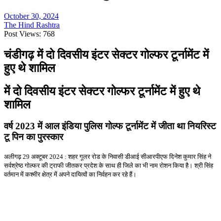
October 30, 2024
The Hind Rashtra
Post Views:
768
चंडीगढ़
में
दो
दिवसीय
इंटर
सेक्टर
गोल्फर
टूर्नामेंट
में
हुए
थे
शामिल
में
दो
दिवसीय
इंटर
सेक्टर
गोल्फर
टूर्नामेंट
में
हुए
थे
शामिल
वर्ष 2023
में
आल
इंडिया
पुलिस
गोल्फ
टूर्नामेंट
में
जीता
था
नियरिस्ट
टू
पिन
का
पुरस्कार
अलीगढ़
29
अक्टूबर
2024
:
शहर
गूलर
रोड
के
निवासी
डीआई
सीआरपीएफ
दिनेश
कुमार
सिंह
ने
सर्वश्रेष्ठ
गोल्फर
की
ट्राफी
जीतकर
प्रदेश
के
साथ
ही
जिले
का
भी
नाम
रोशन
किया
है।
श्री
सिंह
वर्तमान
में
कश्मीर
क्षेत्र
में
अपने
दायित्वों
का
निर्वहन
कर
रहे
हैं।