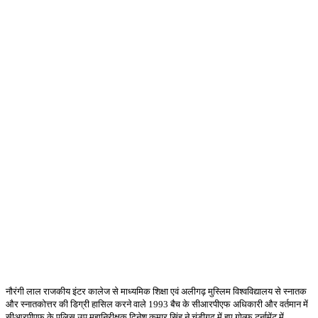
नौरंगी
लाल
राजकीय
इंटर
कालेज
से
माध्यमिक
शिक्षा
एवं
अलीगढ़
मुस्लिम
विश्वविद्यालय
से
स्नातक
और
स्नातकोत्तर
की
डिग्री
हासिल
करने
वाले
1993
बैच
के
सीआरपीएफ
अधिकारी
और
वर्तमान
में
सीआरपीएफ
के
पुलिस
उप
महानिरीक्षक
दिनेश
कुमार
सिंह
ने
चंडीगढ़
में
हुए
गोल्फ
टूर्नामेंट
में