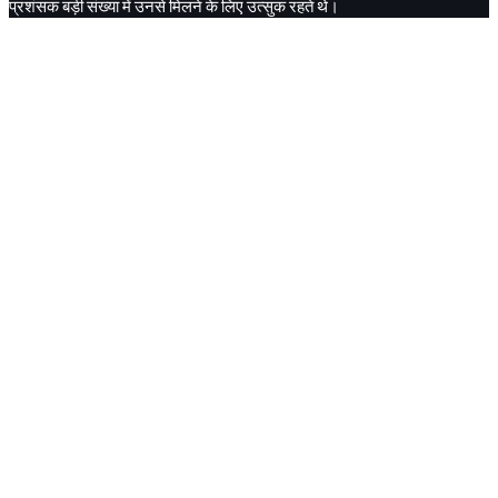
प्रशंसक
बड़ी
संख्या
में
उनसे
मिलने
के
लिए
उत्सुक
रहते
थे।