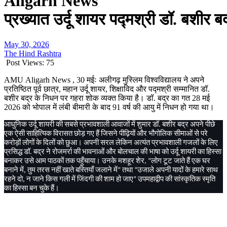
Aligarh News
प्रख्यात उर्दू शायर पद्मश्री डॉ. बशीर 
May 30, 2026
The Hind Rashtra
Post Views:
75
AMU
A
ligarh News , 30
मईः
अलीगढ़
मुस्लिम
विश्वविद्यालय
ने
अपने
प्रतिष्ठित
पूर्व
छात्र
,
महान
उर्दू
शायर
,
शिक्षाविद
और
पद्मश्री
सम्मानित
डॉ
.
बशीर
बद्र
के
निधन
पर
गहरा
शोक
व्यक्त
किया
है।
डॉ
.
बद्र
का
गत
28
मई
2026
को
भोपाल
में
लंबी
बीमारी
के
बाद
91
वर्ष
की
आयु
में
निधन
हो
गया
था।
आधुनिक
उर्दू
शायरी
की
सबसे
प्रभावशाली
आवाजों
में
शुमार
डॉ
बशीर
बद्र
अपने
पीछे
.
एक
ऐसी
साहित्यिक
विरासत
छोड़
गए
हैं
जिसने
पीढ़ियों
और
भौगोलिक
सीमाओं
से
परे
करोड़ों
लोगों
के
दिलों
को
छुआ।
अपनी
सरल
लेकिन
अत्यंत
प्रभावशाली
गजलों
के
लिए
प्रसिद्ध
डॉ
बद्र
ने
रोजमर्रा
की
भावनाओं
और
बोलचाल
की
भाषा
को
उर्दू
शायरी
का
हिस्सा
.
बनाकर
उसे
आम
पाठकों
तक
पहुँचाया।
उनके
मशहूर
शेर
लोग
टूट
जाते
हैं
एक
घर
, “
बनाने
में
तुम
तरस
नहीं
खाते
बस्तियाँ
जलाने
में
तथा
उजाले
अपनी
यादों
के
हमारे
साथ
,
”
“
रहने
दो
न
जाने
किस
गली
में
जिंदगी
की
शाम
हो
जाए
उपमहाद्वीप
की
सांस्कृतिक
स्मृति
,
”
का
हिस्सा
बन
चुके
हैं।