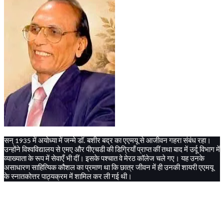
सन्
में
अयोध्या
में
जन्मे
डॉ
बशीर
बद्र
का
एएमयू
से
आजीवन
गहरा
संबंध
रहा।
1935
.
उन्होंने
विश्वविद्यालय
से
एमए
और
पीएचडी
की
डिग्रियाँ
प्राप्त
कीं
तथा
बाद
में
उर्दू
विभाग
में
व्याख्याता
के
रूप
में
सेवाएँ
भी
दीं।
इसके
पश्चात
वे
मेरठ
कॉलेज
चले
गए।
यह
उनके
असाधारण
साहित्यिक
कौशल
का
प्रमाण
था
कि
छात्र
जीवन
में
ही
उनकी
शायरी
एएमयू
के
स्नातकोत्तर
पाठ्यक्रम
में
शामिल
कर
ली
गई
थी।