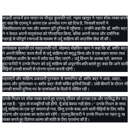
सऊदी
अरब
में
हज
यात्रा
पर
मौजूद
कुलपति
प्रो
नइमा
खातून
ने
गहरा
शोक
व्यक्त
करते
.
हुए
कहा
कि
एएमयू
ने
अपना
एक
अनमोल
रत्न
खो
दिया
है
जिसकी
शायरी
ने
,
विश्वविद्यालय
का
नाम
और
सम्मान
पूरी
दुनिया
में
पहुँचाया।
उन्होंने
कहा
कि
डॉ
बशीर
बद्र
.
ने
न
केवल
अपनी
मातृसंस्था
को
गौरवान्वित
किया
बल्कि
अपनी
सरल
और
दार्शनिक
,
गहराई
से
परिपूर्ण
रचनाओं
के
माध्यम
से
उर्दू
साहित्य
की
अप्रतिम
सेवा
भी
की।
कार्यवाहक
कुलपति
एवं
सहकुलपति
प्रो
मोहम्मद
मोहसिन
खान
ने
कहा
कि
डॉ
बशीर
बद्र
.
.
ने
अपनी
विशिष्ट
काव्य
शैली
से
उर्दू
साहित्य
को
समृद्ध
किया
और
वे
एक
महान
शायर
तथा
प्रतिष्ठित
अलीग
के
रूप
में
सदैव
याद
किए
जाएंगे।
उर्दू
विभाग
के
अध्यक्ष
प्रो
कमरुल
.
हुदा
फरीदी
ने
उनके
निधन
को
उर्दू
साहित्य
की
अपूरणीय
क्षति
बताते
हुए
कहा
कि
आने
वाली
पीढ़ियाँ
उनकी
शायरी
से
प्रेरणा
प्राप्त
करती
रहेंगी।
पद्मश्री
और
साहित्य
अकादमी
पुरस्कार
से
सम्मानित
डॉ
बशीर
बद्र
ने
आस
आहट
.
,
,
आमद
और
कुल्लियात
ए
बशीर
बद्र
जैसी
चर्चित
कृतियाँ
लिखीं।
लंबी
बीमारी
के
दौरान
भी
–
–
उनकी
शायरी
दुनिया
भर
के
प्रशंसकों
के
दिलों
में
जीवित
रही।
उनके
निधन
पर
शोक
व्यक्त
करते
हुए
एएमयू
परिवार
को
उनका
एक
और
प्रसिद्ध
शेर
याद
आ
रहा
है
कुछ
तो
मजबूरियाँ
रही
होंगी
यूँ
कोई
बेवफा
नहीं
होता।
उनके
निधन
के
साथ
– “
,
”
उर्दू
साहित्य
का
एक
युग
समाप्त
हो
गया
किंतु
उनके
शब्द
आने
वाली
पीढ़ियों
के
लिए
सदैव
,
प्रेरणा
और
प्रकाश
का
स्रोत
बने
रहेंगे।
एएमयू
बिरादरी
ने
उनके
निधन
पर
गहरा
दुःख
व्यक्त
करते
हुए
दिवंगत
आत्मा
की
शांति
के
लिए
प्रार्थना
की
है।