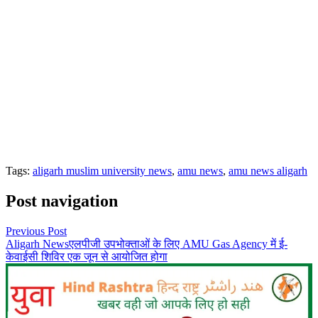
Tags:
aligarh muslim university news
,
amu news
,
amu news aligarh
Post navigation
Previous Post
Aligarh Newsएलपीजी उपभोक्ताओं के लिए AMU Gas Agency में ई-
केवाईसी शिविर एक जून से आयोजित होगा