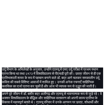
उर्दू
विभाग
के
अभिलेखों
के
अनुसार
उन्होंने
एएमयू
में
एमए
उर्दू
परीक्षा
में
प्रथम
स्थान
,
प्राप्त
किया
था
तथा
में
विश्वविद्यालय
से
पीएचडी
पूरी
की।
छात्र
जीवन
से
ही
एक
1973
प्रतिभाशाली
शायर
के
रूप
में
पहचान
बनाने
वाले
डॉ
बद्र
आगे
चलकर
समकालीन
उर्दू
.
कविता
की
सबसे
विशिष्ट
आवाजों
में
शामिल
हुए।
उनकी
अनेक
रचनाएँ
साहित्यिक
क्लासिक
का
दर्जा
प्राप्त
कर
चुकी
हैं
और
आज
भी
व्यापक
रूप
से
उद्धृत
की
जाती
हैं।
अपने
पूरे
जीवन
में
डॉ
बशीर
बद्र
अलीगढ़
और
एएमयू
से
भावनात्मक
रूप
से
जुड़े
रहे।
वे
.
अक्सर
विश्वविद्यालय
के
बौद्धिक
और
साहित्यिक
वातावरण
को
अपनी
काव्य
प्रतिभा
के
विकास
में
महत्वपूर्ण
बताते
थे।
एएमयू
परिसर
में
उनके
आगमन
पर
छात्र
शोधार्थी
और
,