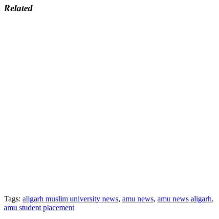
Related
Tags:
aligarh muslim university news
,
amu news
,
amu news aligarh
,
amu student placement