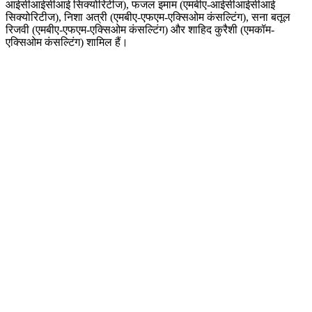
आईसीआईसीआई सिक्योरिटीज), फजल इमाम (एमबीए-आईसीआईसीआई
सिक्योरिटीज), निशा अत्री (एमबीए-एफएम-एक्सिओम कंसल्टिंग), सना बतूल
रिजवी (एमबीए-एफएम-एक्सिओम कंसल्टिंग) और शाहिद कुरैशी (एमकॉम-
एक्सिओम कंसल्टिंग) शामिल हैं।