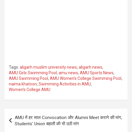
Tags:
aligarh muslim university news
,
aligarh news
,
AMU Girls Swimming Pool
,
amu news
,
AMU Sports News
,
AMU Swimming Pool
,
AMU Women’s College Swimming Pool
,
naima khatoon
,
Swimming Activities in AMU
,
Women's College AMU
Post
AMU में हर साल Convocation और Alumni Meet कराने की मांग,
navigation
Students’ Union बहाली की भी उठी मांग