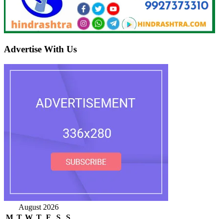
Advertise With Us
August 2026
M
T
W
T
F
S
S