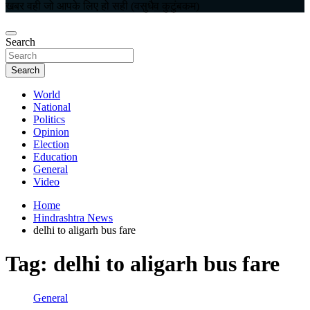
खबर वही जो आपके लिए हो सही (वसुधैव कुटुंबकम)
Search
Search
World
National
Politics
Opinion
Election
Education
General
Video
Home
Hindrashtra News
delhi to aligarh bus fare
Tag:
delhi to aligarh bus fare
General