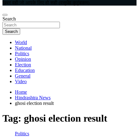
खबर वही जो आपके लिए हो सही (वसुधैव कुटुंबकम)
Search
Search
World
National
Politics
Opinion
Election
Education
General
Video
Home
Hindrashtra News
ghosi election result
Tag:
ghosi election result
Politics