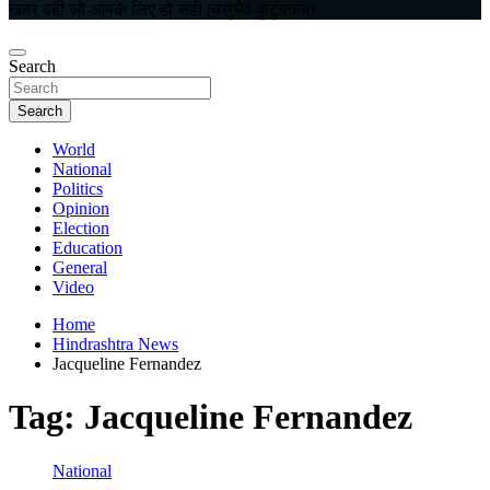
खबर वही जो आपके लिए हो सही (वसुधैव कुटुंबकम)
Search
Search
World
National
Politics
Opinion
Election
Education
General
Video
Home
Hindrashtra News
Jacqueline Fernandez
Tag:
Jacqueline Fernandez
National