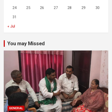
24
25
26
27
28
29
30
31
« Jul
You may Missed
GENERAL