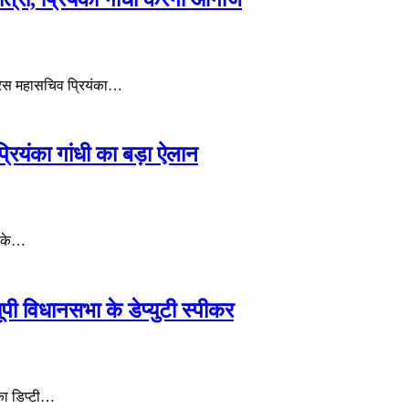
्रेस महासचिव प्रियंका…
्रियंका गांधी का बड़ा ऐलान
ेश के…
ी विधानसभा के डेप्‍युटी स्‍पीकर
का डिप्टी…