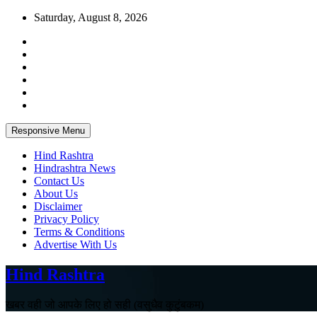
Skip
Saturday, August 8, 2026
to
content
Responsive Menu
Hind Rashtra
Hindrashtra News
Contact Us
About Us
Disclaimer
Privacy Policy
Terms & Conditions
Advertise With Us
Hind Rashtra
खबर वही जो आपके लिए हो सही (वसुधैव कुटुंबकम)