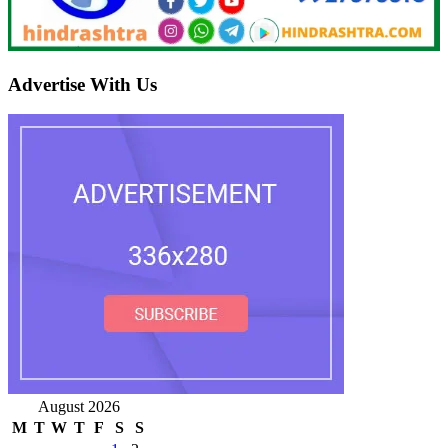
Advertise With Us
August 2026
M
T
W
T
F
S
S