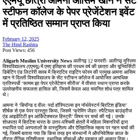
एएमयू छात्रा आमना आसिम खान ने सेंट
स्टीफन कॉलेज के पेपर प्रेजेंटेशन इवेंट
में प्रतिष्ठित सम्मान प्राप्त किया
February 12, 2025
The Hind Rashtra
Post Views:
456
Aligarh Muslim University News
अलीगढ़ 12 फरवरीः अलीगढ़ मुस्लिम
विश्वविद्यालय (एएमयू) में एमए इतिहास की प्रथम वर्ष की छात्रा और यूनिवर्सिटी
डिबेटिंग एंड लिटरेरी क्लब में क्रिएटिव राइटिंग फोरम की प्रमुख आमना आसिम
खान ने दिल्ली विश्वविद्यालय के सेंट स्टीफन कॉलेज में आयोजित अत्यधिक
प्रतिस्पर्धी ‘सत्यम झा पेपर प्रेजेंटेशन सीरीज’ में तीसरा स्थान प्राप्त करके
उल्लेखनीय सफलता हासिल की, जिसमें केवल आठ चयनित शोध पत्र शामिल
थे।
आमना ने ‘बियॉन्ड द वीलः पर्दा हॉस्पिटल्स इन नॉर्थवेस्टर्न ब्रिटिश इंडिया’
शीर्षक से एक पेपर प्रस्तुत किया, जिसमें ‘फ्रेमिंग जेंडरः स्पैटियल बाउंड्रीज
एंड आइडेंटिटी इन आर्किटेक्चरल हिस्ट्री’ विषय पर चर्चा की गई। उनके
शोधपत्र में ब्रिटिश भारत के उत्तर-पश्चिमी क्षेत्रों में महिला मिशनरियों द्वारा
स्थापित पर्दा अस्पतालों के वास्तुशिल्प और ऐतिहासिक महत्व पर गहन चर्चा की
गई, जिसमें बताया गया कि किस तरह इन संस्थानों ने औपनिवेशिक काल के
दौरान लैंगिक गतिशीलता, स्थानिक सीमाओं और पहचान को आकार दिया।