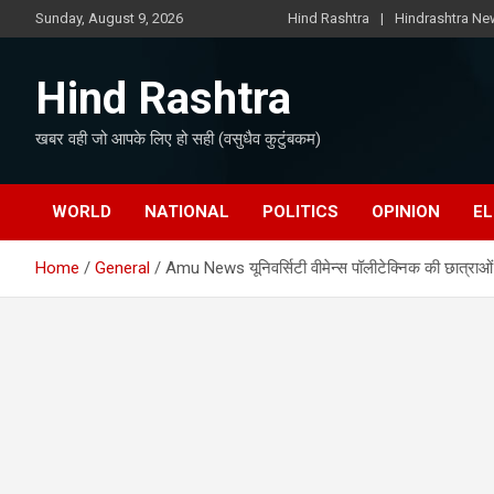
Skip
Sunday, August 9, 2026
Hind Rashtra
Hindrashtra N
to
content
Hind Rashtra
खबर वही जो आपके लिए हो सही (वसुधैव कुटुंबकम)
WORLD
NATIONAL
POLITICS
OPINION
EL
Home
General
Amu News यूनिवर्सिटी वीमेन्स पॉलीटेक्निक की छात्राओं ने 