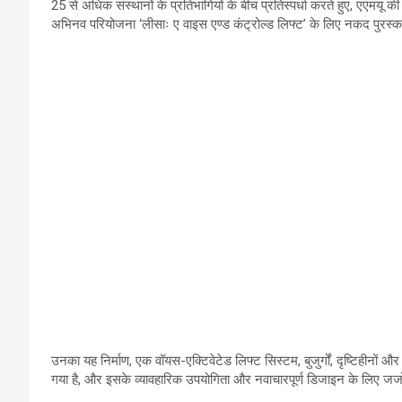
25
से अधिक संस्थानों के प्रतिभागियों के बीच प्रतिस्पर्धा करते हुए
,
एएमयू की
अभिनव परियोजना
‘
लीसाः ए वाइस एण्ड कंट्रोल्ड लिफ्ट
’
के लिए नकद पुरस्का
इस टीम में इलेक्ट्रॉनिक्स और संचार अभियांत्रिकी में अंतिम वर्ष की डिप्लोमा
शामिल थी
,
जिन्होंने इस परियोजना को मोहम्मद काशिफ के मार्गदर्शन में विक
उनका यह निर्माण
,
एक वॉयस-एक्टिवेटेड लिफ्ट सिस्टम
,
बुजुर्गों
,
दृष्टिहीनों औ
गया है
,
और इसके व्यावहारिक उपयोगिता और नवाचारपूर्ण डिजाइन के लिए जजों