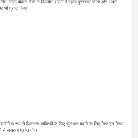
 टीम
‘
लीसा वोकल टेक
’
ने डिप्लोमा श्रेणी में पहला पुरस्कार जीता और अपने
र भी प्राप्त किया।
 छात्राओं शालिनी कुमारी
,
कशिश खुशी
,
नर्गिस खातून
,
और शैलेली भारद्वाज
सित किया।उनका यह निर्माण
र शारीरिक रूप से विकलांग व्यक्तियों के लिए सुलभता बढ़ाने के लिए डिजाइन किया
 से सराहना प्राप्त की।