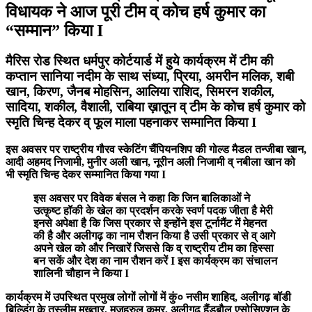
विधायक ने आज पूरी टीम व् कोच हर्ष कुमार का
“सम्मान” किया I
मैरिस रोड स्थित धर्मपुर कोर्टयार्ड में हुये कार्यक्रम में टीम की
कप्तान सानिया नदीम के साथ संध्या, प्रिया, अमरीन मलिक, शबी
खान, किरण, जैनब मोहसिन, आलिया राशिद, सिमरन शकील,
सादिया, शकील, वैशाली, राबिया ख़ातून व् टीम के कोच हर्ष कुमार को
स्मृति चिन्ह देकर व् फूल माला पहनाकर सम्मानित किया I
इस अवसर पर राष्ट्रीय गौरव स्केटिंग चैंपियनशिप की गोल्ड मैडल तन्जीबा खान,
आदी अहमद निजामी, मुनीर अली खान, नूरीन अली निजामी व् नबीला खान को
भी स्मृति चिन्ह देकर सम्मानित किया गया I
इस अवसर पर
विवेक बंसल
ने कहा कि जिन बालिकाओं ने
उत्कृष्ट हॉकी के खेल का प्रदर्शन करके स्वर्ण पदक जीता है मेरी
इनसे अपेक्षा है कि जिस प्रकार से इन्होंने इस टूर्नामैंट में मेहनत
की है और अलीगढ़ का नाम रौशन किया है उसी प्रकार से व् आगे
अपने खेल को और निखारें जिससे कि व् राष्ट्रीय टीम का हिस्सा
बन सकें और देश का नाम रौशन करें I इस कार्यक्रम का संचालन
शालिनी चौहान ने किया I
कार्यक्रम में उपस्थित प्रमुख लोगों लोगों में कुं० नसीम शाहिद, अलीगढ़ बॉडी
बिल्डिंग के तस्लीम मुख्तार, मजहरुल कमर, अलीगढ़ हैंडबौल एसोसिएशन के