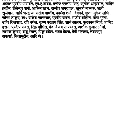
अध्यक्ष प्रदीप पाराशर, एम.ए.जावेद, मनोज प्रताप सिंह, सुनील अग्रवाल, ताहिर
हकीम, शैलेन्द्र शर्मा, आसिम खान, राजीव अग्रवाल, खुसरो मारूफ, अली
सुलेमान, ऋषि भरद्वाज, संतोष वार्ष्णेय, कामेश शर्मा, विक्की, गुप्ता, मुकेश लोधी,
सौरभ ठाकुर, डा० राकेश सारस्वत, प्रदीप रावत, राजीव चौहान, माया गुप्ता,
उज़ैर दिलशाद, रवि बघेल, कृष्ण प्रताप सिंह, शाने आलम, फुरकान मिर्ज़ा, हामिद
हसन, प्रदीप रावत, रिंकू दीक्षित, पं० विजय सारस्वत, अशोक कुमार लोधी,
शशांक कुमार, बाबू रेयान, पिंकू बघेल, रजत केला, बेबी महरुख, तबस्सुम,
अफशां, निजामुद्दीन, आदि थे I